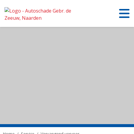
Home
/
Service
/
Vervangend vervoer