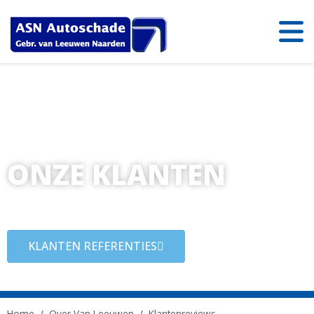
ONZE KLANTEN
Lees de referenties die klanten over ons schrijven
KLANTEN REFERENTIES
Home
/
Over Van Leeuwen
/
Klantenreviews