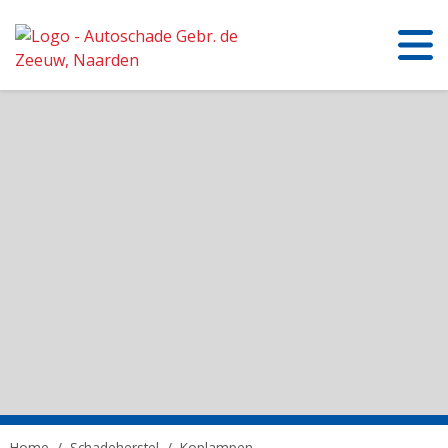
Home
/
Schadeherstel
/
Koplampen